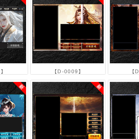
0】
【D-0009】
【D