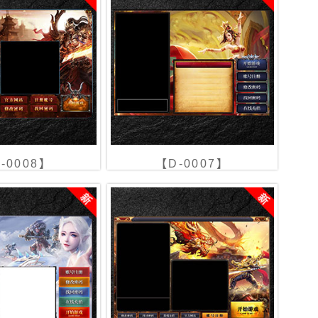
-0008】
【D-0007】