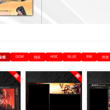
GOM
HGE
BLUE
996
全部
翎风
传世