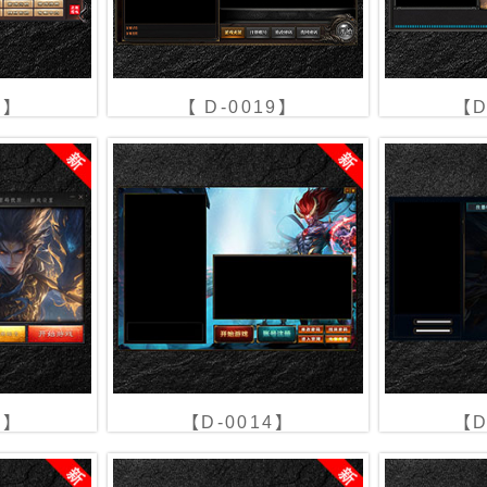
0】
【 D-0019】
【D
5】
【D-0014】
【D