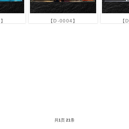
5】
【D-0004】
【D
共
1
页
21
条